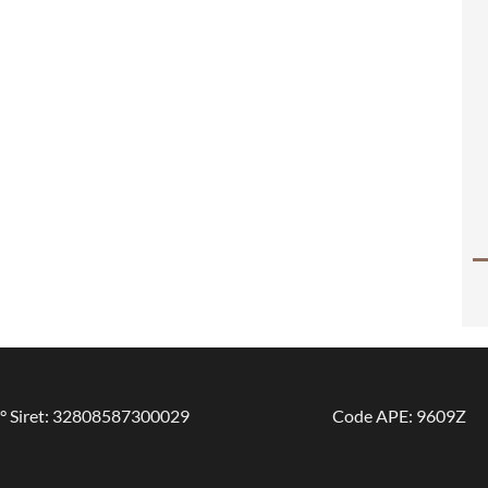
° Siret: 32808587300029
Code APE: 9609Z