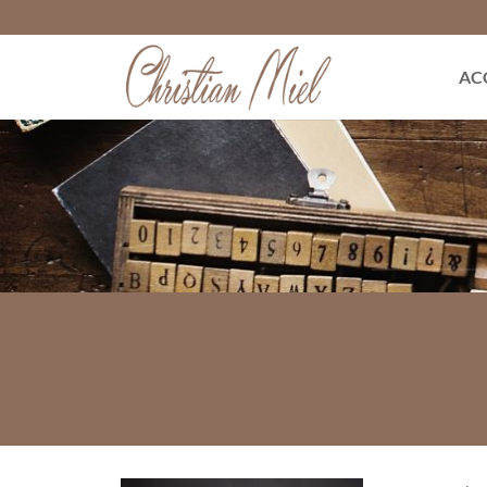
Passer
au
contenu
AC