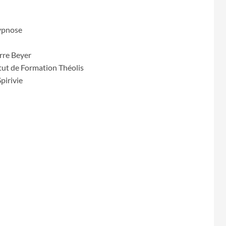
Hypnose
rre Beyer
itut de Formation Théolis
pirivie