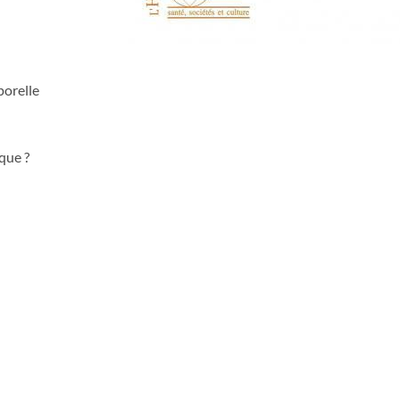
porelle
que ?