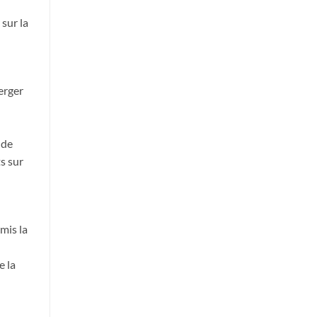
sur la
erger
 de
s sur
n
mis la
e la