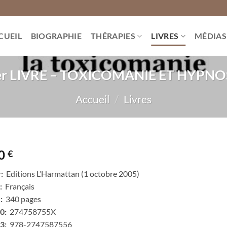
CUEIL
BIOGRAPHIE
THÉRAPIES
LIVRES
MÉDIAS
er LIVRE – TOXICOMANIE ET HYPNO
Accueil
/
Livres
00
€
:
‎ Editions L’Harmattan (1 octobre 2005)
:
‎ Français
:
‎ 340 pages
0:
‎ 274758755X
3:
‎ 978-2747587556