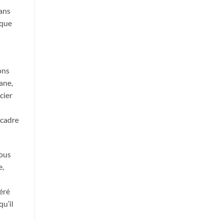
dans
 que
ons
ane,
cier
 cadre
nous
e,
éré
u’il