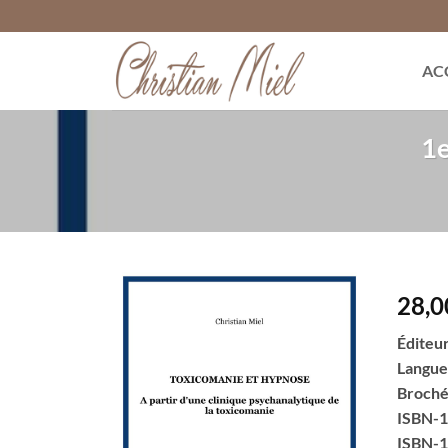
Passer
au
contenu
AC
1
28,
Éditeur
Langue
Broché
ISBN-1
ISBN-1