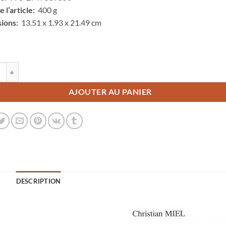
 l’article:
‎ 400 g
ions:
‎ 13.51 x 1.93 x 21.49 cm
é de 1er LIVRE – TOXICOMANIE ET HYPNOSE
ive:
AJOUTER AU PANIER
DESCRIPTION