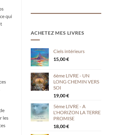
os
ce qui
st
ACHETEZ MES LIVRES
l
Ciels intérieurs
15,00
€
6ème LIVRE - UN
ces
LONG CHEMIN VERS
SOI
s
19,00
€
5ème LIVRE - A
 de
L'HORIZON LA TERRE
r les
PROMISE
ces
18,00
€