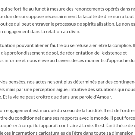
 qui se fortifie au fur et à mesure des renoncements opérés dans n
 don de soi suppose nécessairement la faculté de dire non à tout 
tout ce qui peut entraver le processus de spiritualisation. Le non e
 un engagement dans la relation au divin.
ituation pouvant aliéner l’autre ou se refuse à en être la complice. I
, d’approfondissement de soi, de réorientation de l’existence et
nous informe et nous élève au travers de ces moments d’approche du
é. Nos pensées, nos actes ne sont plus déterminés par des contingen
ls mais par une perception aiguë, intuitive des situations qui nou
. Et la vie ne peut croître que dans une parole d’Amour.
 Son engagement est marqué du sceau de la lucidité. Il est de l’ordre
ordre du conditionnel dans ses rapports avec le monde. Il peut force
pérer à ce qui lui apparaît contraire à la vie. Il est l’antithèse de 
de ces incarnations caricaturales de l’être dans toute sa dimension