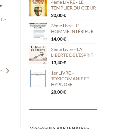
4ème LIVRE - LE
le
TEMPLIER DU CŒUR
20,00
€
. Le
3ème Livre - L’
HOMME INTÉRIEUR
14,00
€
2ème Livre – LA
LIBERTE DE L’ESPRIT
13,40
€
ce
1er LIVRE –
TOXICOMANIE ET
HYPNOSE
28,00
€
MAGASINS PARTENAIRES